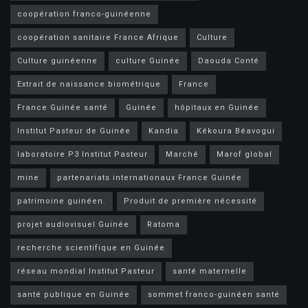
coopération franco-guinéenne
coopération sanitaire France Afrique
Culture
Culture guinéenne
culture Guinée
Daouda Conté
Extrait de naissance biométrique
France
France Guinée santé
Guinée
hôpitaux en Guinée
Institut Pasteur de Guinée
Kandia
Kékoura Béavogui
laboratoire P3 Institut Pasteur
Marché
Marof global
mine
partenariats internationaux France Guinée
patrimoine guinéen.
Produit de première nécessité
projet audiovisuel Guinée
Ratoma
recherche scientifique en Guinée
réseau mondial Institut Pasteur
santé maternelle
santé publique en Guinée
sommet franco-guinéen santé