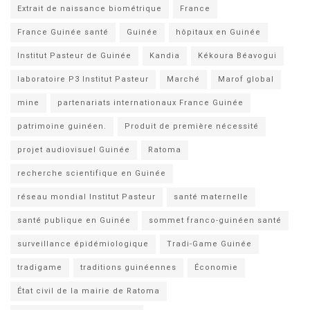
Extrait de naissance biométrique
France
France Guinée santé
Guinée
hôpitaux en Guinée
Institut Pasteur de Guinée
Kandia
Kékoura Béavogui
laboratoire P3 Institut Pasteur
Marché
Marof global
mine
partenariats internationaux France Guinée
patrimoine guinéen.
Produit de première nécessité
projet audiovisuel Guinée
Ratoma
recherche scientifique en Guinée
réseau mondial Institut Pasteur
santé maternelle
santé publique en Guinée
sommet franco-guinéen santé
surveillance épidémiologique
Tradi-Game Guinée
tradigame
traditions guinéennes
Économie
État civil de la mairie de Ratoma