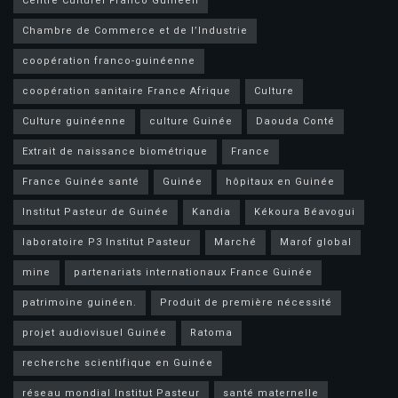
Centre Culturel Franco Guinéen
Chambre de Commerce et de l’Industrie
coopération franco-guinéenne
coopération sanitaire France Afrique
Culture
Culture guinéenne
culture Guinée
Daouda Conté
Extrait de naissance biométrique
France
France Guinée santé
Guinée
hôpitaux en Guinée
Institut Pasteur de Guinée
Kandia
Kékoura Béavogui
laboratoire P3 Institut Pasteur
Marché
Marof global
mine
partenariats internationaux France Guinée
patrimoine guinéen.
Produit de première nécessité
projet audiovisuel Guinée
Ratoma
recherche scientifique en Guinée
réseau mondial Institut Pasteur
santé maternelle