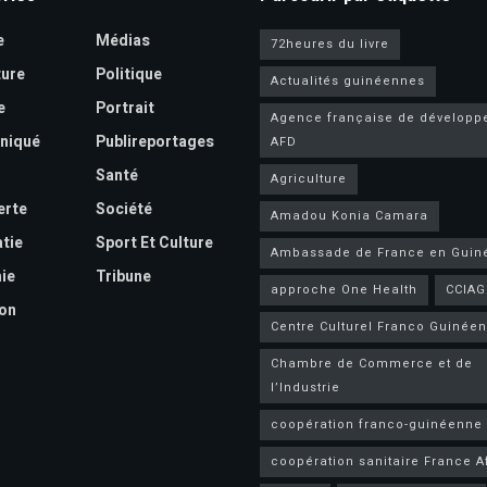
e
Médias
72heures du livre
ture
Politique
Actualités guinéennes
e
Portrait
Agence française de dévelop
niqué
Publireportages
AFD
Santé
Agriculture
erte
Société
Amadou Konia Camara
tie
Sport Et Culture
Ambassade de France en Guin
ie
Tribune
approche One Health
CCIAG
on
Centre Culturel Franco Guinéen
Chambre de Commerce et de
l’Industrie
coopération franco-guinéenne
coopération sanitaire France A