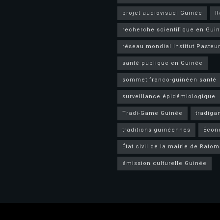
projet audiovisuel Guinée
R
recherche scientifique en Gui
réseau mondial Institut Pasteu
santé publique en Guinée
sommet franco-guinéen santé
surveillance épidémiologique
Tradi-Game Guinée
tradig
traditions guinéennes
Écon
État civil de la mairie de Rato
émission culturelle Guinée