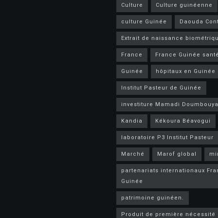
Culture
Culture guinéenne
culture Guinée
Daouda Con
Extrait de naissance biométriq
France
France Guinée sant
Guinée
hôpitaux en Guinée
Institut Pasteur de Guinée
investiture Mamadi Doumbouy
Kandia
Kékoura Béavogui
laboratoire P3 Institut Pasteur
Marché
Marof global
mi
partenariats internationaux Fr
Guinée
patrimoine guinéen.
Produit de première nécessité