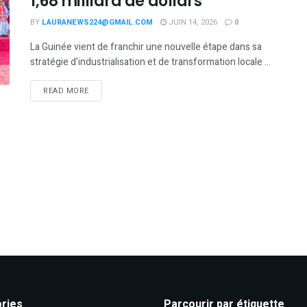
1,68 milliard de dollars
BY
LAURANEWS224@GMAIL.COM
JUIN 14, 2026
0
La Guinée vient de franchir une nouvelle étape dans sa
stratégie d’industrialisation et de transformation locale ...
READ MORE
ries
Parcourir par étiquette