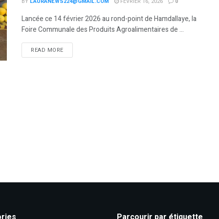
BY
LAURANEWS224@GMAIL.COM
FÉVRIER 16, 2026
0
Lancée ce 14 février 2026 au rond-point de Hamdallaye, la
Foire Communale des Produits Agroalimentaires de ...
READ MORE
ries
Parcourir par étiquette