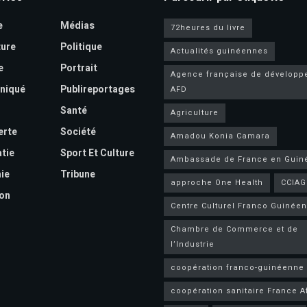
e
Médias
72heures du livre
ture
Politique
Actualités guinéennes
e
Portrait
Agence française de dévelop
niqué
Publireportages
AFD
Santé
Agriculture
erte
Société
Amadou Konia Camara
tie
Sport Et Culture
Ambassade de France en Guin
ie
Tribune
approche One Health
CCIAG
on
Centre Culturel Franco Guinéen
Chambre de Commerce et de
l’Industrie
coopération franco-guinéenne
coopération sanitaire France A