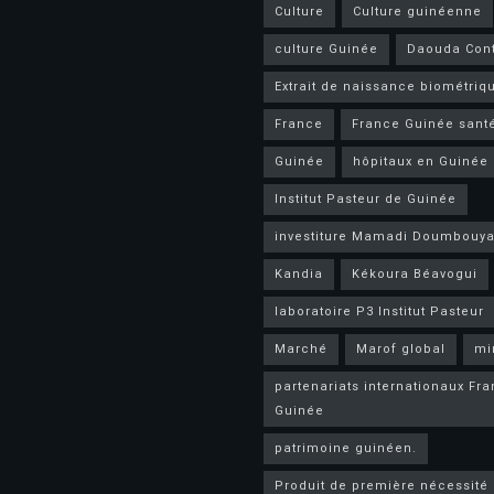
Culture
Culture guinéenne
culture Guinée
Daouda Con
Extrait de naissance biométriq
France
France Guinée sant
Guinée
hôpitaux en Guinée
Institut Pasteur de Guinée
investiture Mamadi Doumbouy
Kandia
Kékoura Béavogui
laboratoire P3 Institut Pasteur
Marché
Marof global
mi
partenariats internationaux Fr
Guinée
patrimoine guinéen.
Produit de première nécessité