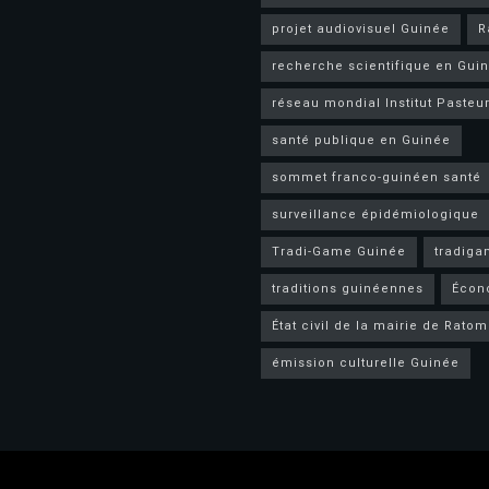
projet audiovisuel Guinée
R
recherche scientifique en Gui
réseau mondial Institut Pasteu
santé publique en Guinée
sommet franco-guinéen santé
surveillance épidémiologique
Tradi-Game Guinée
tradig
traditions guinéennes
Écon
État civil de la mairie de Rato
émission culturelle Guinée