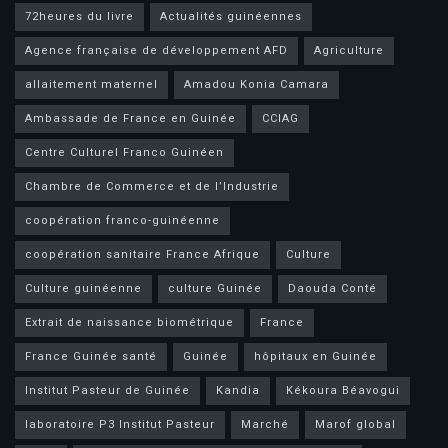
72heures du livre
Actualités guinéennes
Agence française de développement AFD
Agriculture
allaitement maternel
Amadou Konia Camara
Ambassade de France en Guinée
CCIAG
Centre Culturel Franco Guinéen
Chambre de Commerce et de l’Industrie
coopération franco-guinéenne
coopération sanitaire France Afrique
Culture
Culture guinéenne
culture Guinée
Daouda Conté
Extrait de naissance biométrique
France
France Guinée santé
Guinée
hôpitaux en Guinée
Institut Pasteur de Guinée
Kandia
Kékoura Béavogui
laboratoire P3 Institut Pasteur
Marché
Marof global