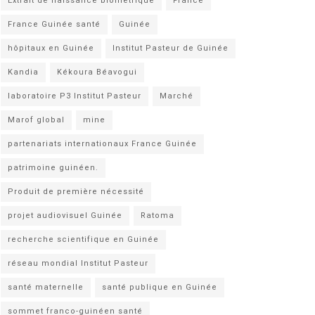
Extrait de naissance biométrique
France
France Guinée santé
Guinée
hôpitaux en Guinée
Institut Pasteur de Guinée
Kandia
Kékoura Béavogui
laboratoire P3 Institut Pasteur
Marché
Marof global
mine
partenariats internationaux France Guinée
patrimoine guinéen.
Produit de première nécessité
projet audiovisuel Guinée
Ratoma
recherche scientifique en Guinée
réseau mondial Institut Pasteur
santé maternelle
santé publique en Guinée
sommet franco-guinéen santé