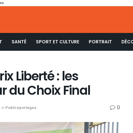
ws
T
SANTÉ
SPORT ET CULTURE
PORTRAIT
DÉC
x Liberté : les
 du Choix Final
0
in
Publireportages