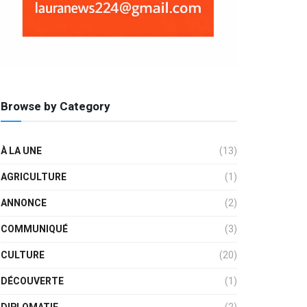
Browse by Category
À LA UNE
(13)
AGRICULTURE
(1)
ANNONCE
(2)
COMMUNIQUÉ
(3)
CULTURE
(20)
DÉCOUVERTE
(1)