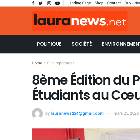
Landing Page
Shop
Contact
Buy JNe
POLITIQUE
SOCIÉTÉ
ENVIRONNEMEN
Home
Publireportages
8ème Édition du Pri
Étudiants au Cœur
by
lauranews224@gmail.com
mars 25, 2026