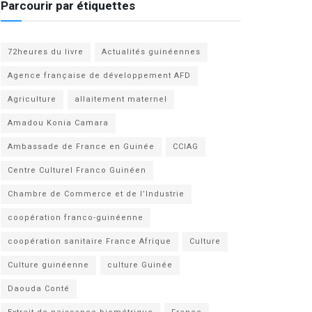
Parcourir par étiquettes
72heures du livre
Actualités guinéennes
Agence française de développement AFD
Agriculture
allaitement maternel
Amadou Konia Camara
Ambassade de France en Guinée
CCIAG
Centre Culturel Franco Guinéen
Chambre de Commerce et de l’Industrie
coopération franco-guinéenne
coopération sanitaire France Afrique
Culture
Culture guinéenne
culture Guinée
Daouda Conté