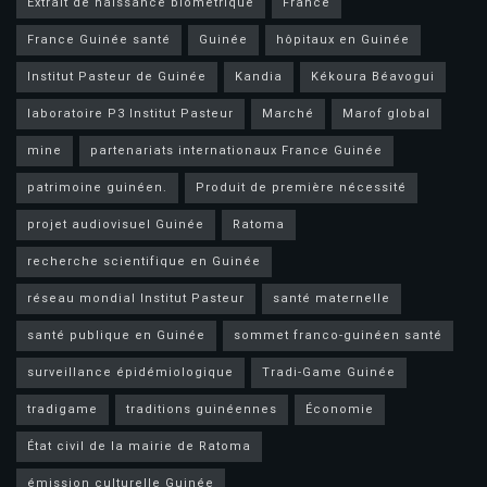
Extrait de naissance biométrique
France
France Guinée santé
Guinée
hôpitaux en Guinée
Institut Pasteur de Guinée
Kandia
Kékoura Béavogui
laboratoire P3 Institut Pasteur
Marché
Marof global
mine
partenariats internationaux France Guinée
patrimoine guinéen.
Produit de première nécessité
projet audiovisuel Guinée
Ratoma
recherche scientifique en Guinée
réseau mondial Institut Pasteur
santé maternelle
santé publique en Guinée
sommet franco-guinéen santé
surveillance épidémiologique
Tradi-Game Guinée
tradigame
traditions guinéennes
Économie
État civil de la mairie de Ratoma
émission culturelle Guinée