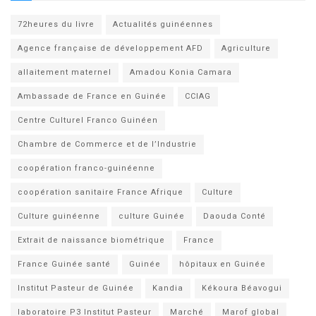
72heures du livre
Actualités guinéennes
Agence française de développement AFD
Agriculture
allaitement maternel
Amadou Konia Camara
Ambassade de France en Guinée
CCIAG
Centre Culturel Franco Guinéen
Chambre de Commerce et de l’Industrie
coopération franco-guinéenne
coopération sanitaire France Afrique
Culture
Culture guinéenne
culture Guinée
Daouda Conté
Extrait de naissance biométrique
France
France Guinée santé
Guinée
hôpitaux en Guinée
Institut Pasteur de Guinée
Kandia
Kékoura Béavogui
laboratoire P3 Institut Pasteur
Marché
Marof global