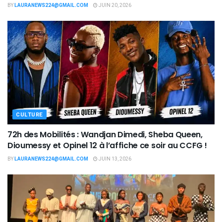
BY
LAURANEWS224@GMAIL.COM
JUIN 20, 2026
CULTURE
72h des Mobilités : Wandjan Dimedi, Sheba Queen,
Dioumessy et Opinel 12 à l’affiche ce soir au CCFG !
BY
LAURANEWS224@GMAIL.COM
JUIN 13, 2026