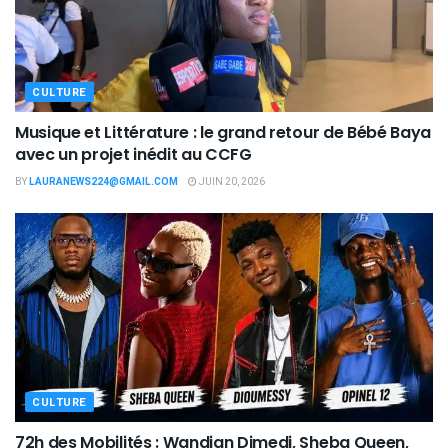
CULTURE
Musique et Littérature : le grand retour de Bébé Baya
avec un projet inédit au CCFG
BY
LAURANEWS224@GMAIL.COM
JUIN 20, 2026
CULTURE
72h des Mobilités : Wandjan Dimedi, Sheba Queen,