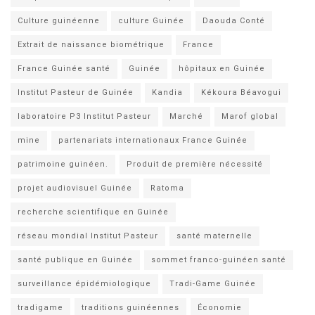
Culture guinéenne
culture Guinée
Daouda Conté
Extrait de naissance biométrique
France
France Guinée santé
Guinée
hôpitaux en Guinée
Institut Pasteur de Guinée
Kandia
Kékoura Béavogui
laboratoire P3 Institut Pasteur
Marché
Marof global
mine
partenariats internationaux France Guinée
patrimoine guinéen.
Produit de première nécessité
projet audiovisuel Guinée
Ratoma
recherche scientifique en Guinée
réseau mondial Institut Pasteur
santé maternelle
santé publique en Guinée
sommet franco-guinéen santé
surveillance épidémiologique
Tradi-Game Guinée
tradigame
traditions guinéennes
Économie