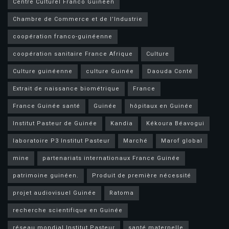
Centre Culturel Franco Guinéen
Chambre de Commerce et de l’Industrie
coopération franco-guinéenne
coopération sanitaire France Afrique
Culture
Culture guinéenne
culture Guinée
Daouda Conté
Extrait de naissance biométrique
France
France Guinée santé
Guinée
hôpitaux en Guinée
Institut Pasteur de Guinée
Kandia
Kékoura Béavogui
laboratoire P3 Institut Pasteur
Marché
Marof global
mine
partenariats internationaux France Guinée
patrimoine guinéen.
Produit de première nécessité
projet audiovisuel Guinée
Ratoma
recherche scientifique en Guinée
réseau mondial Institut Pasteur
santé maternelle